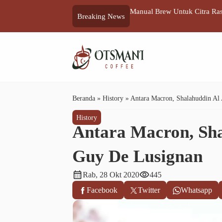
g Lain
Manual Brew Untuk Citra Ra
Breaking News
Beranda
»
History
»
Antara Macron, Shalahuddin Al
History
Antara Macron, Sha
Guy De Lusignan
calendar_month
visibility
Rab, 28 Okt 2020
445
Facebook
Twitter
Whatsapp