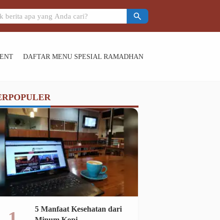
nah Meminta Pertolongan Kaum Muslimin
search
ENT
DAFTAR MENU SPESIAL RAMADHAN
ERPOPULER
5 Manfaat Kesehatan dari
Minum Kopi