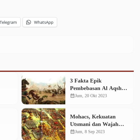
Telegram
WhatsApp
3 Fakta Epik
Pembebasan Al Aqsha
apan
di Era Shalahuddin
calendar_month
Jum, 20 Okt 2023
Mohacs, Kekuatan
Utsmani dan Wajah
Lain Sejarah Eropa
calendar_month
Jum, 8 Sep 2023