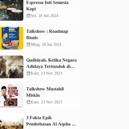
Espresso Inti Semesta
Kopi
calendar_month
Sel, 18 Jun 2024
Talkshow : Roadmap
Bisnis
calendar_month
Ming, 28 Jan 2024
Qadisiyah, Ketika Negara
Adidaya Tertunduk di
Hadapan Mujahid
calendar_month
Kam, 23 Nov 2023
Talkshow Mustahil
Miskin
calendar_month
Kam, 23 Nov 2023
3 Fakta Epik
Pembebasan Al Aqsha di