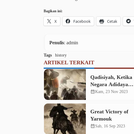
Bagikan ini:
X
Facebook
Cetak
Penulis
: admin
Tags
history
ARTIKEL TERKAIT
Qadisiyah, Ketika
Negara Adidaya
Tertunduk di Had
calendar_month
Kam, 23 Nov 2023
Mujahid
Great Victory of
Yarmouk
calendar_month
Sab, 16 Sep 2023