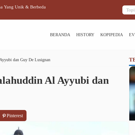
sa Yang Unik & Berbeda
Prancis Per
BERANDA
HISTORY
KOPIPEDIA
EV
T
 Ayyubi dan Guy De Lusignan
lahuddin Al Ayyubi dan
Pinterest