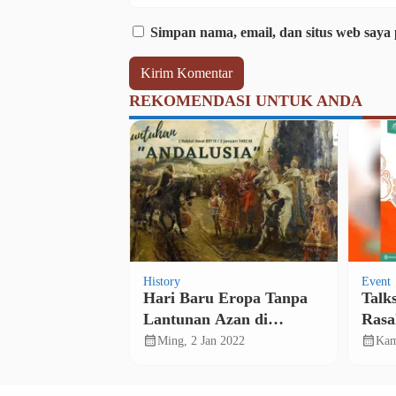
Simpan nama, email, dan situs web saya
REKOMENDASI UNTUK ANDA
History
Event
 Vaksin Sudah
Battle of Mohacs,
Talk
sa Turki
Kemenangan Kaum
Shar
Muslimin yang Tak
Ana
calendar_month
calendar_month
 2021
Sen, 29 Agu 2022
Kam
Pernah Dilupakan Eropa