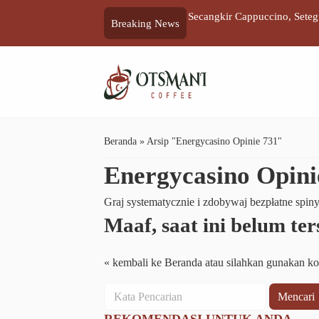
Secangkir Cappuccino, Sete
Breaking News
Beranda
»
Arsip "Energycasino Opinie 731"
Energycasino Opini
Graj systematycznie i zdobywaj bezpłatne spin
Maaf, saat ini belum te
« kembali ke Beranda
atau silahkan gunakan ko
Mencari