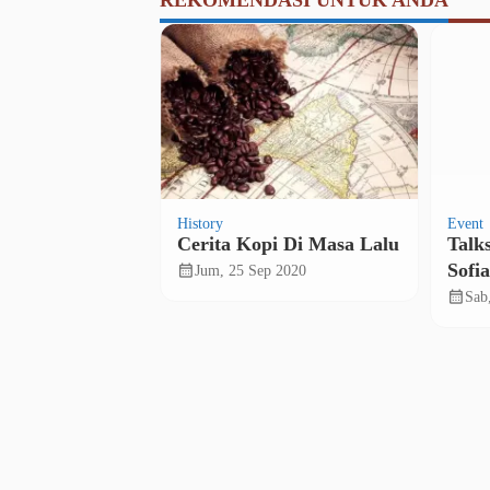
REKOMENDASI UNTUK ANDA
History
Event
ngan di Solo,
Cerita Kopi Di Masa Lalu
Talk
ngan
Sofi
calendar_month
Jum, 25 Sep 2020
calendar_month
2023
Sab