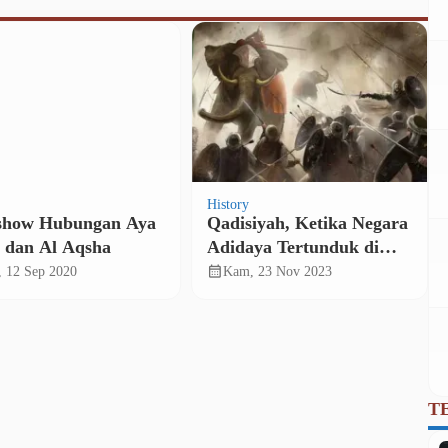
History
show Hubungan Aya
Qadisiyah, Ketika Negara
a dan Al Aqsha
Adidaya Tertunduk di
Hadapan Mujahid
calendar_month
, 12 Sep 2020
Kam, 23 Nov 2023
T