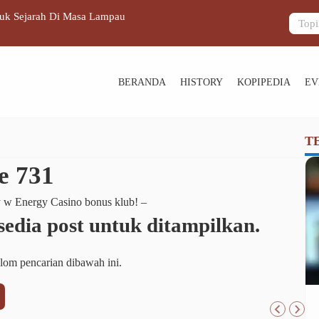
guk Sejarah Di Masa Lampau
Mimpi Dan 
BERANDA
HISTORY
KOPIPEDIA
EV
T
e 731
y w Energy Casino bonus klub! –
rsedia post untuk ditampilkan.
lom pencarian dibawah ini.