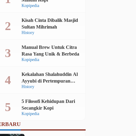
Kopipedia
Kisah Cinta Dibalik Masjid
Sultan Mihrimah
History
Manual Brew Untuk Citra
Rasa Yang Unik & Berbeda
Kopipedia
History
History
Sikap Tegas Abdul Hamid
Wafatnya Sultan Murad
Kekalahan Shalahuddin Al
II Ketika Prancis
IV
Ayyubi di Pertempuran
Membuat Drama Komedi
calendar_month
calendar_month
Jum, 6 Nov 2020
Sel, 8 Feb 2022
History
Montgisard
Rasul
5 Filosofi Kehidupan Dari
Secangkir Kopi
Kopipedia
ERBARU