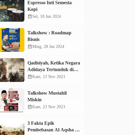
Espresso Inti Semesta
Kopi
calendar_month
Sel, 18 Jun 2024
Talkshow : Roadmap
Bisnis
calendar_month
Ming, 28 Jan 2024
Qadisiyah, Ketika Negara
Adidaya Tertunduk di
Hadapan Mujahid
calendar_month
Kam, 23 Nov 2023
Talkshow Mustahil
Miskin
calendar_month
Kam, 23 Nov 2023
3 Fakta Epik
Pembebasan Al Aqsha di