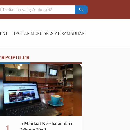
Visi Osman Gazi
search
ENT
DAFTAR MENU SPESIAL RAMADHAN
ERPOPULER
5 Manfaat Kesehatan dari
Minum Kopi