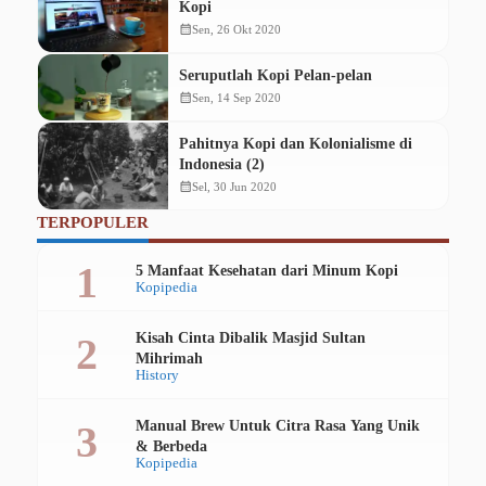
Kopi
calendar_month
Sen, 26 Okt 2020
Seruputlah Kopi Pelan-pelan
calendar_month
Sen, 14 Sep 2020
Pahitnya Kopi dan Kolonialisme di
Indonesia (2)
calendar_month
Sel, 30 Jun 2020
TERPOPULER
5 Manfaat Kesehatan dari Minum Kopi
Kopipedia
Kisah Cinta Dibalik Masjid Sultan
Mihrimah
History
Manual Brew Untuk Citra Rasa Yang Unik
& Berbeda
Kopipedia