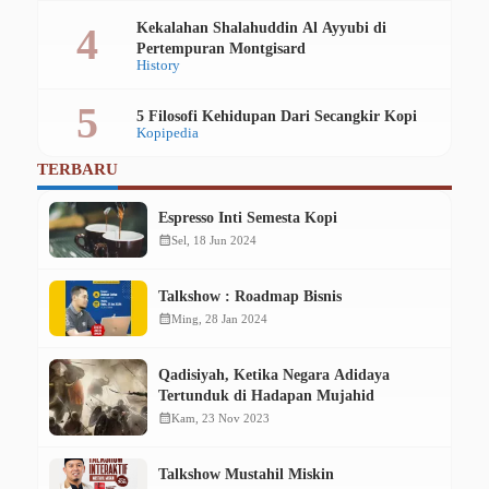
Kekalahan Shalahuddin Al Ayyubi di
Pertempuran Montgisard
History
5 Filosofi Kehidupan Dari Secangkir Kopi
Kopipedia
TERBARU
Espresso Inti Semesta Kopi
calendar_month
Sel, 18 Jun 2024
Talkshow : Roadmap Bisnis
calendar_month
Ming, 28 Jan 2024
Qadisiyah, Ketika Negara Adidaya
Tertunduk di Hadapan Mujahid
calendar_month
Kam, 23 Nov 2023
Talkshow Mustahil Miskin