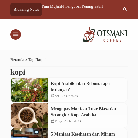
 Masalah
Para Mujahid Pengobar Perang Sabil
Kopi Tapi Hara
search
Breaking News
menu
Beranda
»
Tag "kopi"
kopi
Kopi Arabika dan Robusta apa
bedanya ?
calendar_month
Sen, 2 Okt 2023
Mengupas Manfaat Luar Biasa dari
Secangkir Kopi Arabika
calendar_month
Ming, 23 Jul 2023
5 Manfaat Kesehatan dari Minum