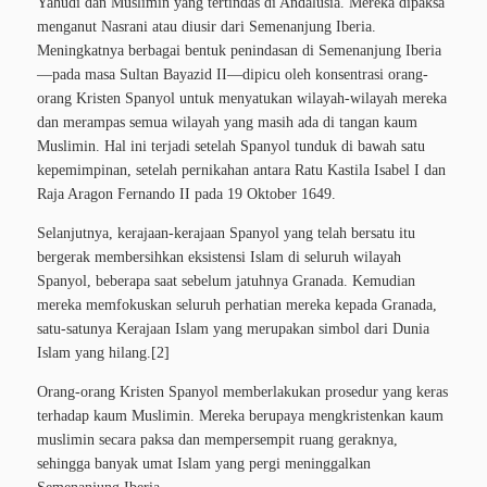
Yahudi dan Muslimin yang tertindas di Andalusia. Mereka dipaksa
menganut Nasrani atau diusir dari Semenanjung Iberia.
Meningkatnya berbagai bentuk penindasan di Semenanjung Iberia
—pada masa Sultan Bayazid II—dipicu oleh konsentrasi orang-
orang Kristen Spanyol untuk menyatukan wilayah-wilayah mereka
dan merampas semua wilayah yang masih ada di tangan kaum
Muslimin. Hal ini terjadi setelah Spanyol tunduk di bawah satu
kepemimpinan, setelah pernikahan antara Ratu Kastila Isabel I dan
Raja Aragon Fernando II pada 19 Oktober 1649.
Selanjutnya, kerajaan-kerajaan Spanyol yang telah bersatu itu
bergerak membersihkan eksistensi Islam di seluruh wilayah
Spanyol, beberapa saat sebelum jatuhnya Granada. Kemudian
mereka memfokuskan seluruh perhatian mereka kepada Granada,
satu-satunya Kerajaan Islam yang merupakan simbol dari Dunia
Islam yang hilang.[2]
Orang-orang Kristen Spanyol memberlakukan prosedur yang keras
terhadap kaum Muslimin. Mereka berupaya mengkristenkan kaum
muslimin secara paksa dan mempersempit ruang geraknya,
sehingga banyak umat Islam yang pergi meninggalkan