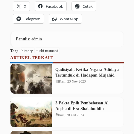
X
Facebook
Cetak
Telegram
WhatsApp
Penulis
: admin
Tags
history
turki utsmani
ARTIKEL TERKAIT
Qadisiyah, Ketika Negara Adidaya
Tertunduk di Hadapan Mujahid
calendar_month
Kam, 23 Nov 2023
3 Fakta Epik Pembebasan Al
Aqsha di Era Shalahuddin
calendar_month
Jum, 20 Okt 2023