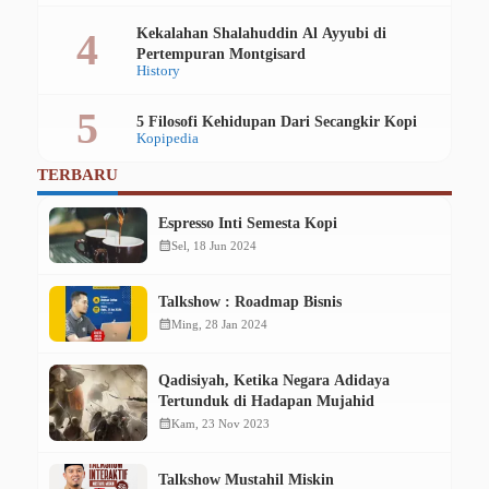
Kekalahan Shalahuddin Al Ayyubi di
Pertempuran Montgisard
History
5 Filosofi Kehidupan Dari Secangkir Kopi
Kopipedia
TERBARU
Espresso Inti Semesta Kopi
calendar_month
Sel, 18 Jun 2024
Talkshow : Roadmap Bisnis
calendar_month
Ming, 28 Jan 2024
Qadisiyah, Ketika Negara Adidaya
Tertunduk di Hadapan Mujahid
calendar_month
Kam, 23 Nov 2023
Talkshow Mustahil Miskin