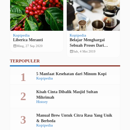
Kopipedia
Kopipedia
Hi
Liberica Meranti
Belajar Menghargai
Ba
a
Sebuah Proses Dari
K
calendar_month
Ming, 27 Sep 2020
Secangkir Kopi
M
calendar_month
calendar_month
Sab, 4 Mei 2019
P
TERPOPULER
5 Manfaat Kesehatan dari Minum Kopi
Kopipedia
Kisah Cinta Dibalik Masjid Sultan
Mihrimah
History
Manual Brew Untuk Citra Rasa Yang Unik
& Berbeda
Kopipedia