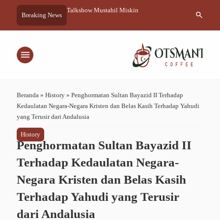
hil Miskin
Mujahid Angkatan Laut Utsmaniyah dari
Cappuccino, M
search
Breaking News
Italia
Sentuhan Mod
menu
Beranda
»
History
»
Penghormatan Sultan Bayazid II Terhadap
Kedaulatan Negara-Negara Kristen dan Belas Kasih Terhadap Yahudi
yang Terusir dari Andalusia
History
Penghormatan Sultan Bayazid II
Terhadap Kedaulatan Negara-
Negara Kristen dan Belas Kasih
Terhadap Yahudi yang Terusir
dari Andalusia