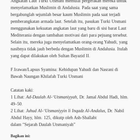
Angkatan Laut Turki Utsmani memulai pergerakan mereka untuk
menyelamatkan Muslimin di Andalusia. Pada saat yang sama
bergabunglah sejumlah besar kaum Muslimin pada saat terjadi
pemberangkatan armada laut. Setelah itu, pasukan Turki Utsmani
menggunakan kekuatan angkatan laut yang baru di sisi barat Laut
Mediterania dengan tambahan motivasi dari para pejuang tersebut.
Selain itu, mereka juga menyelamatkan orang-orang Yahudi, yang
nasibnya tidak jauh berbeda dengan Muslimin di Andalusia. Itulah
yang dapat dilakukan oleh Sultan Bayazid II.
F.Irawan/Lapsus Syamina: Kehidupan Yahudi dan Nasrani di
Bawah Naungan Khilafah Turki Utsmani
Catatan kaki:
1 Lihat:
Ad-Daulah Al-‘Utsmaniyyah
, Dr. Jamal Abdul Hadi, hlm.
49–50.
2 Lihat:
Juhud Al-‘Utsmaniyyin li Inqadz Al-Andalus
, Dr. Nabil
Abdul Hayy, hlm. 125, dikutp oleh Ash-Shallabi
dalam “Sejarah Daulah Utsmaniyah”
Bagikan ini: