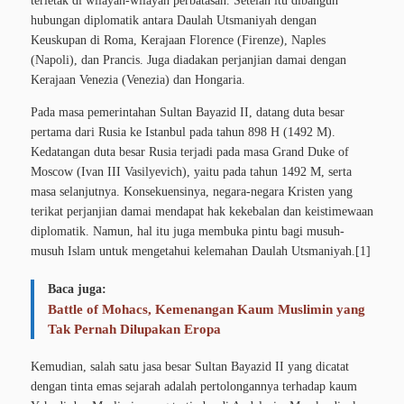
terletak di wilayah-wilayah perbatasan. Setelah itu dibangun
hubungan diplomatik antara Daulah Utsmaniyah dengan
Keuskupan di Roma, Kerajaan Florence (Firenze), Naples
(Napoli), dan Prancis. Juga diadakan perjanjian damai dengan
Kerajaan Venezia (Venezia) dan Hongaria.
Pada masa pemerintahan Sultan Bayazid II, datang duta besar
pertama dari Rusia ke Istanbul pada tahun 898 H (1492 M).
Kedatangan duta besar Rusia terjadi pada masa Grand Duke of
Moscow (Ivan III Vasilyevich), yaitu pada tahun 1492 M, serta
masa selanjutnya. Konsekuensinya, negara-negara Kristen yang
terikat perjanjian damai mendapat hak kekebalan dan keistimewaan
diplomatik. Namun, hal itu juga membuka pintu bagi musuh-
musuh Islam untuk mengetahui kelemahan Daulah Utsmaniyah.[1]
Baca juga:
Battle of Mohacs, Kemenangan Kaum Muslimin yang
Tak Pernah Dilupakan Eropa
Kemudian, salah satu jasa besar Sultan Bayazid II yang dicatat
dengan tinta emas sejarah adalah pertolongannya terhadap kaum