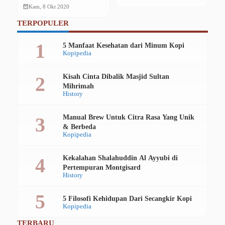
calendar_month
calendar_month
Kam, 8 Okt 2020
TERPOPULER
5 Manfaat Kesehatan dari Minum Kopi
Kopipedia
Kisah Cinta Dibalik Masjid Sultan
Mihrimah
History
Manual Brew Untuk Citra Rasa Yang Unik
& Berbeda
Kopipedia
Kekalahan Shalahuddin Al Ayyubi di
Pertempuran Montgisard
History
5 Filosofi Kehidupan Dari Secangkir Kopi
Kopipedia
TERBARU