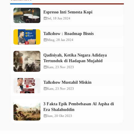
Espresso Inti Semesta Kopi
calendar_month
Sel, 18 Jun 2024
Talkshow : Roadmap Bisnis
calendar_month
Ming, 28 Jan 2024
Qadisiyah, Ketika Negara Adidaya
Tertunduk di Hadapan Mujahid
calendar_month
Kam, 23 Nov 2023
Talkshow Mustahil Miskin
calendar_month
Kam, 23 Nov 2023
3 Fakta Epik Pembebasan Al Aqsha di
Era Shalahuddin
calendar_month
Jum, 20 Okt 2023