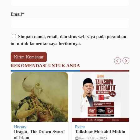
Email*
Simpan nama, email, dan situs web saya pada peramban
ini untuk komentar saya berikutnya.
REKOMENDASI UNTUK ANDA
History
Event
Hi
Dragut, The Drawn Sword
Talkshow Mustahil Miskin
Ne
ia
of Islam
K
calendar_month
Kam, 23 Nov 2023