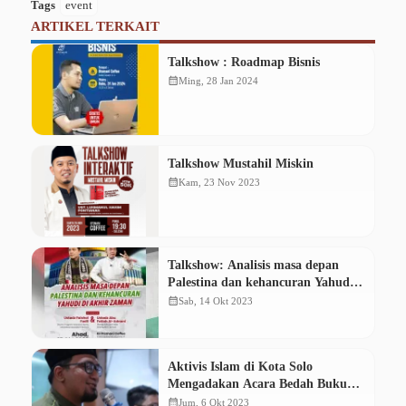
Tags
event
ARTIKEL TERKAIT
Talkshow : Roadmap Bisnis
calendar_month
Ming, 28 Jan 2024
Talkshow Mustahil Miskin
calendar_month
Kam, 23 Nov 2023
Talkshow: Analisis masa depan
Palestina dan kehancuran Yahudi
di akhir zaman
calendar_month
Sab, 14 Okt 2023
Aktivis Islam di Kota Solo
Mengadakan Acara Bedah Buku
Perjuangan yang Dilupakan Karya
calendar_month
Jum, 6 Okt 2023