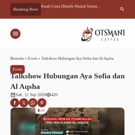
entang Arabika Lawu
Kisah Cinta Dibalik Masjid Sultan
Talkshow : Ro
search
Breaking News
Mihrimah
menu
Beranda
»
Event
»
Talkshow Hubungan Aya Sofia dan Al Aqsha
Event
Talkshow Hubungan Aya Sofia dan
Al Aqsha
calendar_month
visibility
Sab, 12 Sep 2020
420